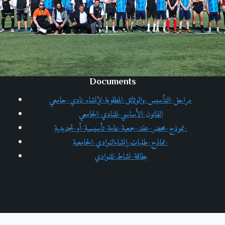
Documents
مراحل-التأسيس-والوثائق-المطلوبة-لإنشاء-نادي-جامعي
القانون-الأساسي-للنادي-الجامعي
نموذج-محضر-عقد-جمعية-عامة-تأسيسية-أو-تجديدية-
نماذج-طلبات-إنشاءالنوادي-الجامعية-
بطاقة-نشاط-للنوادي
Contact Us