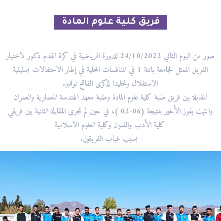
فريق كلية علوم المادة
صور من اليوم الثاني 24/10/2022 للدورة الرياضية في كرة القدم ذكور لاختيار
الفريق الممثل لجامعة باتنة 1 في المنافسات المحلية في إطار الاحتفالات بستينية
الاستقلال وتخليدا لذكرى الفاتح نوفمبر.
المقابلة بين فريق طلبة كلية علوم المادة وطلبة معهد الهندسة المعمارية والعمران
وانتهت بفوز الأخير بنتيجة (06-02 )،
في حين لم تجرى المقابلة الثانية بين فريقي
كلية الأدب والفنون وكلية العلوم الاسلامية
بسبب
غياب الفريقين.