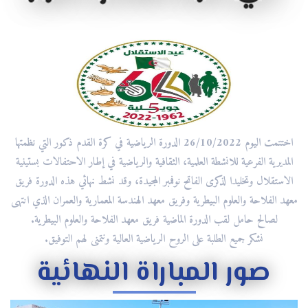
اختتمت اليوم 26/10/2022 الدورة الرياضية في كرة القدم ذكور التي نظمتها
المديرية الفرعية للانشطة العلمية، الثقافية والرياضية في إطار الاحتفالات بستينية
الاستقلال وتخليدا لذكرى الفاتح نوفمبر المجيدة، وقد نشط نهائي هذه الدورة فريق
معهد الفلاحة والعلوم البيطرية وفريق معهد الهندسة المعمارية والعمران الذي انتهى
لصالح حامل لقب الدورة الماضية فريق معهد الفلاحة والعلوم البيطرية.
نشكر جميع الطلبة على الروح الرياضية العالية ونتمنى لهم التوفيق.
صور المباراة النهائية