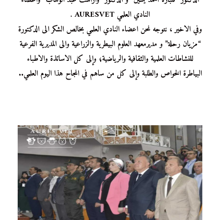
الدكتور “قلبازة أحمد يسين” و الدكتور “واراست عبد الوهاب” واعضاء
النادي العلمي AURESVET .
وفي الاخير ، نتوجه نحن اعضاء النادي العلمي بخالص الشكر الى الدكتورة
“مزيان رحلة” و مديرمعهد العلوم البيطرية والزراعية والى المديرية الفرعية
للنشاطات العلمية والثقافية والرياضية؛ وإلى كل الاساتذة والاطباء
البياطرة الخواص والطلبة وإلى كل من ساهم في انجاح هذا اليوم العلمي..