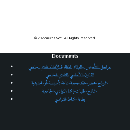
© 2022Aures Vet . All Rights Reserved.
Documents
مراحل-التأسيس-والوثائق-المطلوبة-لإنشاء-نادي-جامعي
القانون-الأساسي-للنادي-الجامعي
نموذج-محضر-عقد-جمعية-عامة-تأسيسية-أو-تجديدية-
نماذج-طلبات-إنشاءالنوادي-الجامعية-
بطاقة-نشاط-للنوادي