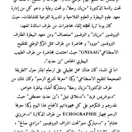
تحت رئاسة الدكتورة “مزيان رحلة”, و تحت رعاية و دعم كل من إدارة
معهد علوم البيطرة و العلوم الفلاحية و المديرية الفرعية للنشاطات. حيث
كان يوما ثريا تخللته إلقاء محاضرات من طرف اساتذة المعهد:
البروفسور “مزيان” و البرفسور “صفصاف” ومن معهد البيطرة الطارف
البروفسور “ميرود” و محاضرة من طرف ممثل المركز الوطني للتلقيح
الاصطناعي”GNIAAG” حيث اختتمت بمحاضرة من طرف الطبيب
البيطري الخاص “بن حديد”.
اما في المساء كان هناك عمل تطبيقي على ارحام ابقار حول “الطريقة
الصحيحة لتلقيح الاصطناعي” وكذا “معرفة تشريح الرحم” وكان ذلك من
طرف الدكتورة”مزيان رحلة” ومشاركة أطباء بياطرة خواص
“د.بوغريس فريد” ،”د.علاق نبيل” ،”بن حديد مصطفى” حيث
نقدرهم و نشكرهم على كل مجهوداتهم لانجاح هذا اليوم وكذا معرفة
الرحم بجهاز ÉCHOGRAPHIE من طرف الدكاترة “د.عزيزي
هشام” و “د.مباركي منير”تحت اشراف البروفيسور “مرادي صالح” ،