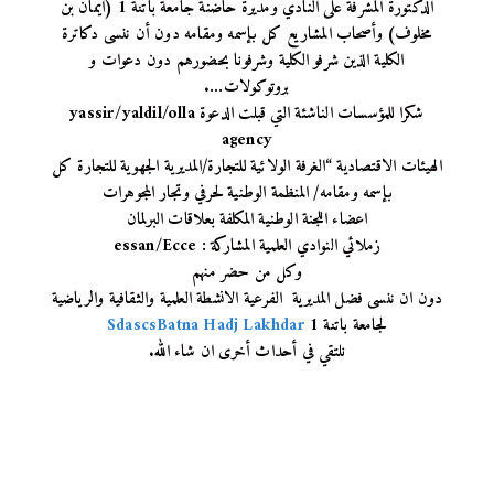
الدكتورة المشرفة على النادي ومديرة حاضنة جامعة باتنة 1 (ايمان بن
مخلوف) وأصحاب المشاريع كل بإسمه ومقامه دون أن ننسى دكاترة
الكلية الذين شرفو الكلية وشرفونا بحضورهم دون دعوات و
بروتوكولات….
شكرا للمؤسسات الناشئة التي قبلت الدعوة yassir/yaldil/olla
agency
الهيئات الاقتصادية “الغرفة الولائية للتجارة/المديرية الجهوية للتجارة كل
بإسمه ومقامه/ المنظمة الوطنية لحرفي وتجار المجوهرات
اعضاء اللجنة الوطنية المكلفة بعلاقات البرلمان
زملائي النوادي العلمية المشاركة : essan/Ecce
وكل من حضر منهم
دون ان ننسى فضل المديرية الفرعية الانشطة العلمية والثقافية والرياضية
لجامعة باتنة 1
SdascsBatna Hadj Lakhdar
نلتقي في أحداث أخرى ان شاء الله.