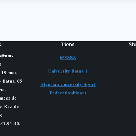
s
Liens
St
s@univ-
MESRS
z
University Batna 1
 19 mai,
– Batna, 05
Algerian University Sport
ie.
Federationbinars
ement de
ue Rez-de-
e
.31.91.30.