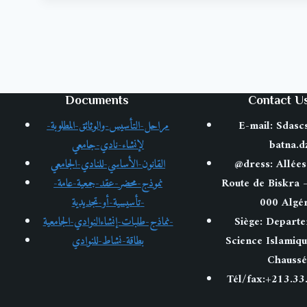
Documents
Contact U
مراحل-التأسيس-والوثائق-المطلوبة-
E-mail: Sdasc
لإنشاء-نادي-جامعي
batna.d
القانون-الأساسي-للنادي-الجامعي
@dress: Allées
نموذج-محضر-عقد-جمعية-عامة-
Route de Biskra 
تأسيسية-أو-تجديدية-
000 Algér
نماذج-طلبات-إنشاءالنوادي-الجامعية-
Siège: Depart
بطاقة-نشاط-للنوادي
Science Islamiq
Chaussé
Tél/fax:+213.33